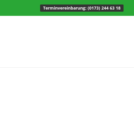
Terminvereinbarung: (0173) 244 63 18
SHIATSU
Lebensenergie
anregen durch