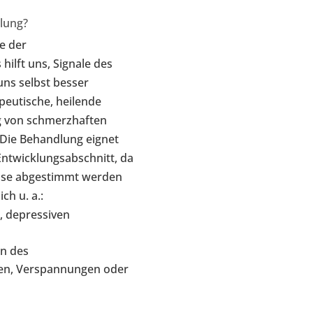
Was
dlung?
In der traditionellen 
e der
unter Meridianen 
hilft uns, Signale des
Blutgefäßsystem durch
uns selbst besser
transportieren die Lebens
eutische, heilende
der Magen-Meridian – ver
ng von schmerzhaften
alle Muskeln, Gewebest
 Die Behandlung eignet
für diese bes
Entwicklungsabschnitt, da
nisse abgestimmt werden
h u. a.:
, depressiven
n des
en, Verspannungen oder